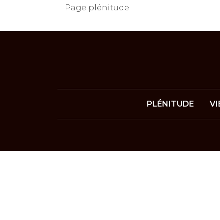
Page plénitude
PLÉNITUDE
VI